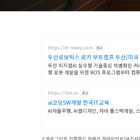
https://dr-rokey.com
광고
두산로보틱스 로키 부트캠프 두산/미국
두산 피지컬AI 실무형 기술중심 차별화된 커
형 로봇 개발을 위한 ROS 프로그램부터 컴
https://hkit.kr
광고
ai코딩SW개발 한국IT교육
AI자율주행, AI웹디자인, 자바 풀스택개발, 
소셜로그인을 진행하기 위해선 클라이언트(여기서는