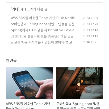
'
기타
' 카테고리의 다른 글
AWS SNS를 이용한 Topic 기반 Push Notifica
2024.01.30
tion
모바일앱과 Spring boot 백엔드 연동을 통한 소
2023.12.28
(1)
셜로그인 구현
Spring에서 DTO 생성 시 Primitive Type과 R
2023.12.10
(0)
eference Type 중 어떤 것을 쓰는게 좋을까?
Jetbrains 설문으로 보는 Django 개발 궁금증
2023.03.12
(0)
장고를 처음 시작하는 사람들이 알아야 할 코딩
2020.11.21
(0)
스타일 기초
(0)
관련글
AWS SNS를 이용한 Topic 기반
모바일앱과 Spring boot 백엔
Push Notification
드 연동을 통한 소셜로그인 구현