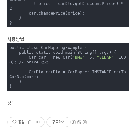
        int price = carDto.getDiscountPrice() * 
2;

        car.changePrice(price);

    }

}
사용방법
public class CarMappingExample {

    public static void main(String[] args) {

        Car car = new Car(
"BMW"
, 5, 
"SEDAN"
, 100
0); // price 설정

        CarDto carDto = CarMapper.INSTANCE.carTo
CarDto(car);

    }

}
끗!
공감
구독하기