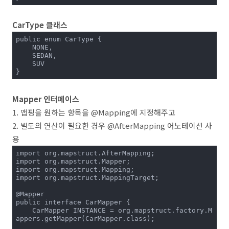
CarType 클래스
public enum CarType {

    NONE,

    SEDAN,

    SUV

}
Mapper 인터페이스
1. 맵핑을 원하는 항목을 @Mapping에 지정해주고
2. 별도의 연산이 필요한 경우 @AfterMapping 어노테이션 사
용
import org.mapstruct.AfterMapping;

import org.mapstruct.Mapper;

import org.mapstruct.Mapping;

import org.mapstruct.MappingTarget;

@Mapper

public interface CarMapper {

    CarMapper INSTANCE = org.mapstruct.factory.M
appers.getMapper(CarMapper.class);
