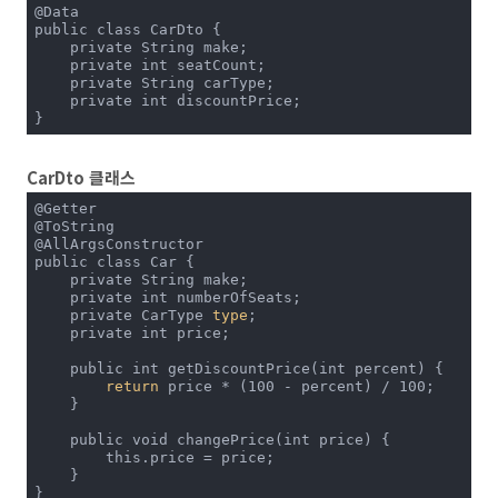
@Data

public class CarDto {

    private String make;

    private int seatCount;

    private String carType;

    private int discountPrice;

}
CarDto 클래스
@Getter

@ToString

@AllArgsConstructor

public class Car {

    private String make;

    private int numberOfSeats;

    private CarType 
type
;

    private int price;

    public int getDiscountPrice(int percent) {

return
 price * (100 - percent) / 100;

    }

    public void changePrice(int price) {

        this.price = price;

    }

}