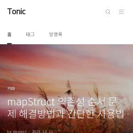
본문 바로가기
Tonic
홈
태그
방명록
기타
mapStruct 의존성 순서 문
제 해결방법과 간단한 사용법
by devlect
2023. 12. 11.