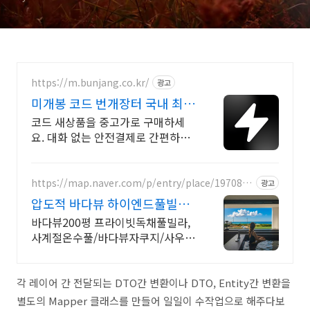
https://m.bunjang.co.kr/
광고
미개봉 코드 번개장터 국내 최대
브랜드 중고거래
코드 새상품을 중고가로 구매하세
요. 대화 없는 안전결제로 간편하게!
전국 각지에서 올라오는 전국구 최
다 상품 매일 10만 개 이상의 신규
상품 업로드
https://map.naver.com/p/entry/place/1970846
광고
886
압도적 바다뷰 하이엔드풀빌라
7-8월 한정 수영장 포함
바다뷰200평 프라이빗독채풀빌라,
사계절온수풀/바다뷰자쿠지/사우
나/200인치시네마 바다뷰 자쿠지
상시 무료, 7-8월 한정 수영장포함,
핀란드식 사우나,200평정원
각 레이어 간 전달되는 DTO간 변환이나 DTO, Entity간 변환을
별도의 Mapper 클래스를 만들어 일일이 수작업으로 해주다보