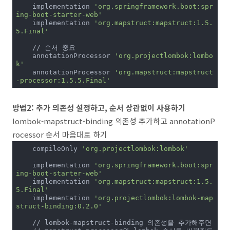
    implementation 
'org.springframework.boot:spr
ing-boot-starter-web'
    implementation 
'org.mapstruct:mapstruct:1.5.
5.Final'
    // 순서 중요

    annotationProcessor 
'org.projectlombok:lombo
k'
    annotationProcessor 
'org.mapstruct:mapstruct
-processor:1.5.5.Final'
방법2: 추가 의존성 설정하고, 순서 상관없이 사용하기
lombok-mapstruct-binding 의존성 추가하고 annotationP
rocessor 순서 마음대로 하기
    compileOnly 
'org.projectlombok:lombok'
    implementation 
'org.springframework.boot:spr
ing-boot-starter-web'
    implementation 
'org.mapstruct:mapstruct:1.5.
5.Final'
    implementation 
'org.projectlombok:lombok-map
struct-binding:0.2.0'
    // lombok-mapstruct-binding 의존성을 추가해주면 
