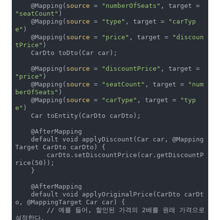
    @Mapping(
source
 = 
"numberOfSeats"
, target = 
"seatCount"
)

    @Mapping(
source
 = 
"type"
, target = 
"carTyp
e"
)

    @Mapping(
source
 = 
"price"
, target = 
"discoun
tPrice"
)

    CarDto toDto(Car car);

    @Mapping(
source
 = 
"discountPrice"
, target = 
"price"
)

    @Mapping(
source
 = 
"seatCount"
, target = 
"num
berOfSeats"
)

    @Mapping(
source
 = 
"carType"
, target = 
"typ
e"
)

    Car toEntity(CarDto carDto);

    @AfterMapping

    default void applyDiscount(Car car, @Mapping
Target CarDto carDto) {

        carDto.setDiscountPrice(car.getDiscountP
rice(50));

    }

    @AfterMapping

    default void applyOriginalPrice(CarDto carDt
o, @MappingTarget Car car) {

        // 예를 들어, 할인된 가격의 2배를 원래 가격으로 
설정한다.
